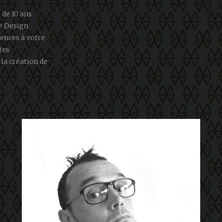
 de 10 ans
ue Design
ences à votre
tes
la création de