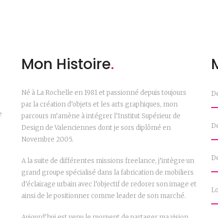
Mon Histoire
.
Né à La Rochelle en 1981 et passionné depuis toujours
De
par la création d’objets et les arts graphiques, mon
e
parcours m’amène à intégrer l’Institut Supérieur de
De
Design de Valenciennes dont je sors diplômé en
Novembre 2005.
D
A la suite de différentes missions freelance, j’intègre un
s
grand groupe spécialisé dans la fabrication de mobiliers
d’éclairage urbain avec l’objectif de redorer son image et
L
ainsi de le positionner comme leader de son marché.
Aujourd’hui est venu le moment de partager ma vision,