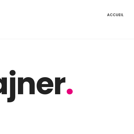
ACCUEIL
ajner
.