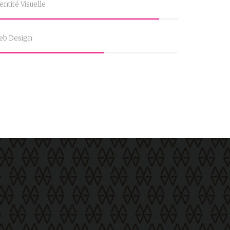
entité Visuelle
eb Design