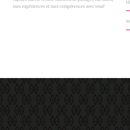
Id
mes expériences et mes compétences avec vous!
W